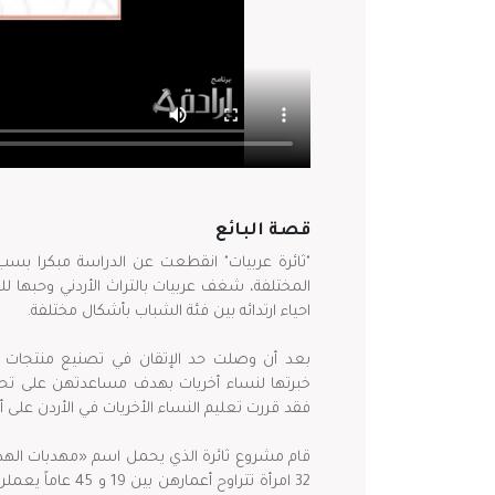
قصة البائع
"ثائرة عربيات" انقطعت عن الدراسة مبكرا بسب
المختلفة، شغف عربيات بالتراث الأردني وحبها ل
احياء ارتدائه بين فئة الشباب بأشكال مختلفة.
بعد أن وصلت حد الإتقان في تصنيع منتجات الش
خبرتها لنساء أخريات بهدف مساعدتهن على تحقي
فقد قررت تعليم النساء الأخريات في الأردن على أ
32 امرأة تتراوح أ