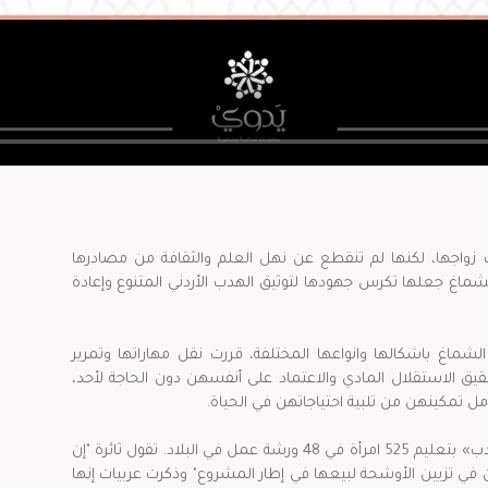
 زواجها، لكنها لم تنقطع عن نهل العلم والثقافة من مصادرها
لشماغ جعلها تكرس جهودها لتوثيق الهدب الأردني المتنوع وإعادة
ماغ باشكالها وانواعها المختلفة، قررت نقل مهاراتها وتمرير
ق الاستقلال المادي والاعتماد على أنفسهن دون الحاجة لأحد،
مل تمكينهن من تلبية احتياجاتهن في الحياة.
قام مشروع ثائرة الذي يحمل اسم «مهدبات الهدب» بتعليم 525 امرأة في 48 ورشة عمل في البلاد. تقول ثائرة "إن
عمارهن بين 19 و 45 عاماً يعملن في تزيين الأوشحة لبيعها في إطار المشروع" وذكرت عربيات إنها