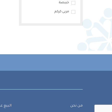
خبيصة
مربى كركم
من نحن
البيع عب