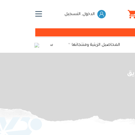
الدخول, التسجيل
المحاصيل الزيتية ومنتجاتها
سكريات
الخضراوات و
يق