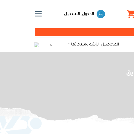
الدخول, التسجيل
المحاصيل الزيتية ومنتجاتها
سكريات
الخضراوات و
يق