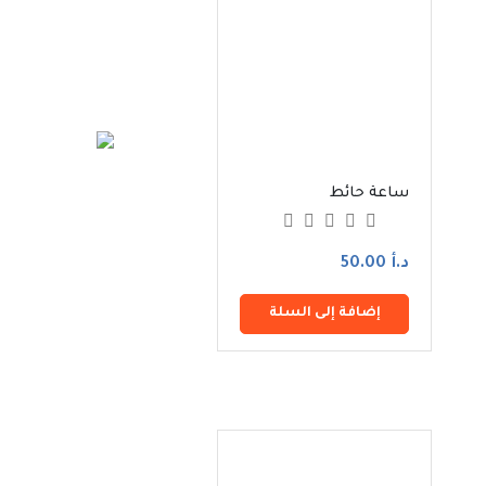
ساعة حائط
كوستر ريزن
د.أ 50.00
د.أ 3.00
إضافة إلى السلة
إضافة إلى السلة