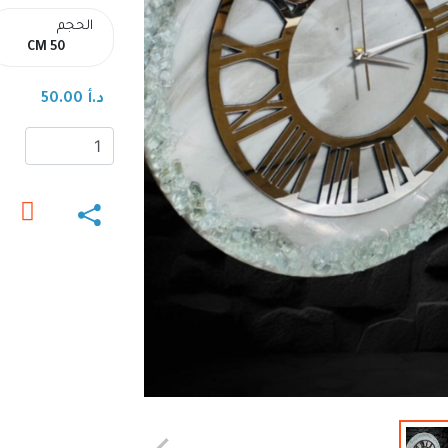
الحجم
50 CM
د.أ 50.00