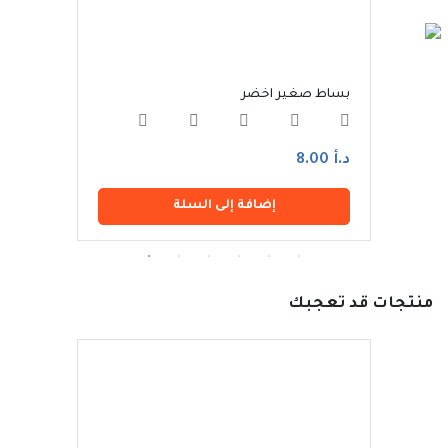
بساط صغير اخضر
بساط 
د.أ 8.00
د.أ 75.00
إضافة إلى السلة
منتجات قد تعجبك