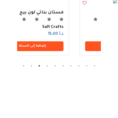
فستان بناتي لون بيج
بلو
fts
Safi Crafts
د.أ 15.00
د.أ 15.00
إضافة إلى السلة