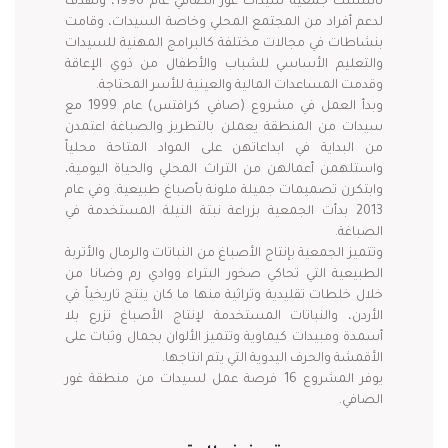
تأسست جمعية سيدات غور الصافي عام 1996، وتهدف
لدعم أفراد من المجتمع المحلي وخاصة السيدات، وقامت
بنشاطات في مجالات مختلفة كالبرامج المهنية للسيدات
والتعليم الأساسي للشباب والأطفال من ذوي الإعاقة
وقدمت المساعدات المالية والعينية للأسر المحتاجة.
وبدأ العمل في مشروع (صافي كرافتس) عام 1999 مع
سيدات من المنطقة يعملن بالتطريز والصباغة اعتمدن
من البداية في ابداعاتهن على المواد المتاحة محلياً
واستلهمن أعمالهن من التراث المحلي والحياة اليومية،
وابتكرن تصميمات جميلة ملونة بأصباغ طبيعية. وفي عام
2013 بدأت الجمعية بزراعة نبتة النيلة المستخدمة في
الصباغة.
وتتميز الجمعية بإنتاج الأصباغ من النباتات والرمال والأتربة
الطبيعية التي تحاكي صخور البتراء ووادي رم وضانا من
خلال خلطات تقليدية وتراثية منها ما كان ينتج تاريخياً في
الأردن، والنباتات المستخدمة لإنتاج الأصباغ تزرع بلا
أسمدة ومبيدات كيماوية وتتميز الألوان بجمال وثبات على
الأقمشة والحرف اليدوية التي يتم انتاجها.
يوفر المشروع 16 فرصة عمل لسيدات من منطقة غور
الصافي.