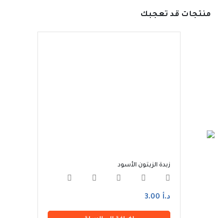
منتجات قد تعجبك
زبدة الزيتون الأسود
زبدة ا
د.أ 3.00
د.أ 3.00